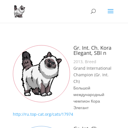
Gr. Int. Ch. Kora
Elegant, SBI n
2013, Breed
Grand International
Champion (Gr. Int.
Ch)
Большой
международный
чемпион Кора
Элегант
http://ru.top-cat.org/cats/17974